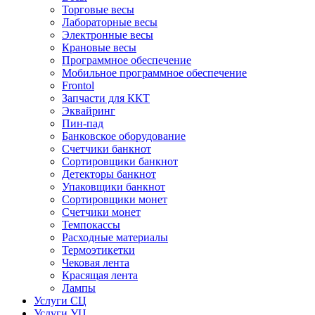
Торговые весы
Лабораторные весы
Электронные весы
Крановые весы
Программное обеспечение
Мобильное программное обеспечение
Frontol
Запчасти для ККТ
Эквайринг
Пин-пад
Банковское оборудование
Счетчики банкнот
Сортировщики банкнот
Детекторы банкнот
Упаковщики банкнот
Сортировщики монет
Счетчики монет
Темпокассы
Расходные материалы
Термоэтикетки
Чековая лента
Красящая лента
Лампы
Услуги СЦ
Услуги УЦ