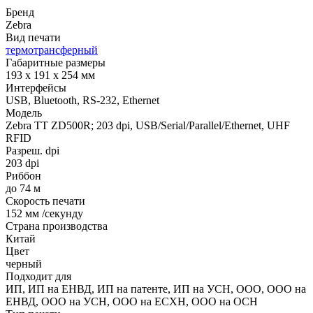
Бренд
Zebra
Вид печати
термотрансферный
Габаритные размеры
193 х 191 х 254 мм
Интерфейсы
USB, Bluetooth, RS-232, Ethernet
Модель
Zebra TT ZD500R; 203 dpi, USB/Serial/Parallel/Ethernet, UHF
RFID
Разреш. dpi
203 dpi
Риббон
до 74 м
Скорость печати
152 мм /секунду
Страна производства
Китай
Цвет
черный
Подходит для
ИП, ИП на ЕНВД, ИП на патенте, ИП на УСН, ООО, ООО на
ЕНВД, ООО на УСН, ООО на ЕСХН, ООО на ОСН