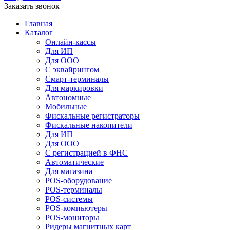
Заказать звонок
Главная
Каталог
Онлайн-кассы
Для ИП
Для ООО
С эквайрингом
Смарт-терминалы
Для маркировки
Автономные
Мобильные
Фискальные регистраторы
Фискальные накопители
Для ИП
Для ООО
С регистрацией в ФНС
Автоматические
Для магазина
POS-оборудование
POS-терминалы
POS-системы
POS-компьютеры
POS-мониторы
Ридеры магнитных карт